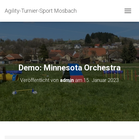
Agility-Turnier-Sport Mosbach
N
A
V
I
G
A
T
I
O
Demo: Minnesota Orchestra
N
U
Veröffentlicht von
admin
am
15. Januar 2023
M
S
C
H
A
L
T
E
N