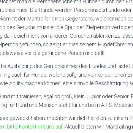
zeichnet man die Personensuche mit Hunden durch den Ein
ruchssinnes. Die Hunde werden Personenspürhunde oder M
ekommt der Mantrailer einen Gegenstand, welcher nach d
nd des Geruchs muss er die Spur der Zielperson verfolgen
 darin, sich nicht von anderen Gerüchen ablenken zu lasse
elperson gefunden, so zeigt er dies seinem Hundeführer an
pielsweise vor die gefundene Person und bellt.
 die Ausbildung des Geruchssinnes des Hundes und lastet d
ailing auch für Hunde, welche aufgrund von körperlichen E
ie Agility machen können, eine sinnvolle Beschäftigung se
und mit trainieren, egal ob groß, klein, Junior oder Senior
ng für Hund und Mensch steht für uns beim A.T.S. Mosbach 
resse geweckt haben, möchten wir dich herzlich zu einem P
m bitte Kontakt mit uns auf
. Aktuell bieten wir Mantrailin