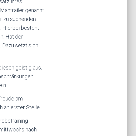
satz ihres
antrailer genannt.
er zu suchenden
. Hierbei besteht
n. Hat der
. Dazu setzt sich
iesen geistig aus.
inschränkungen
in.
. Freude am
an erster Stelle.
robetraining
g mittwochs nach