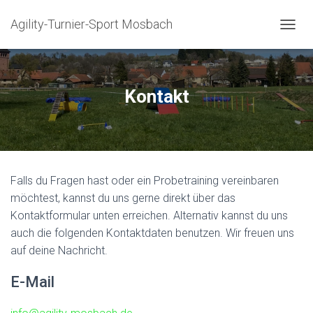
Agility-Turnier-Sport Mosbach
N
A
V
I
G
Kontakt
A
T
I
O
N
U
Falls du Fragen hast oder ein Probetraining vereinbaren
M
S
möchtest, kannst du uns gerne direkt über das
C
Kontaktformular unten erreichen. Alternativ kannst du uns
H
auch die folgenden Kontaktdaten benutzen. Wir freuen uns
A
L
auf deine Nachricht.
T
E
E-Mail
N