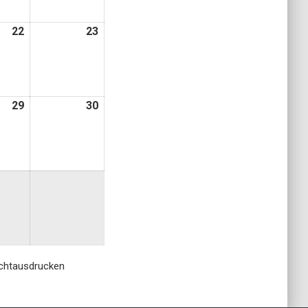
22
22.
23
23.
August
August
2026
2026
29
29.
30
30.
August
August
2026
2026
cht
ausdrucken