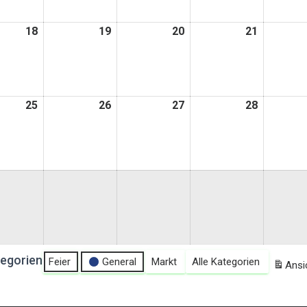
18
18.
19
19.
20
20.
21
21.
t
August
August
August
August
2026
2026
2026
2026
25
25.
26
26.
27
27.
28
28.
t
August
August
August
August
2026
2026
2026
2026
t
egorien
Feier
General
Markt
Alle Kategorien
Ansi