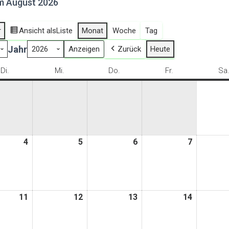
m August 2026
r
Ansicht als
Liste
Monat
Woche
Tag
Jahr
Zurück
Heute
Di.
Dienstag
Mi.
Mittwoch
Do.
Donnerstag
Fr.
Freitag
Sa
4
4.
5
5.
6
6.
7
7.
t
August
August
August
August
2026
2026
2026
2026
11
11.
12
12.
13
13.
14
14.
t
August
August
August
August
2026
2026
2026
2026