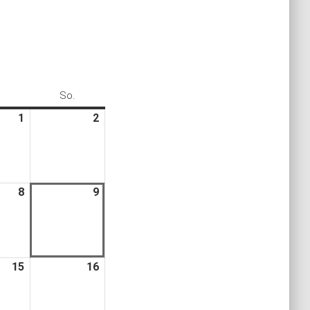
.
Samstag
So.
Sonntag
1
1.
2
2.
August
August
2026
2026
8
8.
9
9.
August
August
2026
2026
15
15.
16
16.
August
August
2026
2026