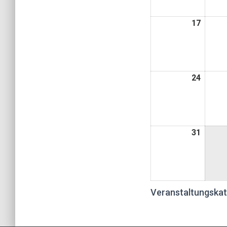
17
17.
Augus
2026
24
24.
Augus
2026
31
31.
Augus
2026
Veranstaltungskat