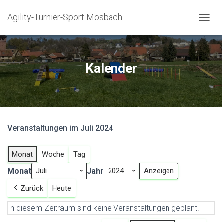
Agility-Turnier-Sport Mosbach
N
A
V
I
G
Kalender
A
T
I
O
N
U
Veranstaltungen im Juli 2024
M
S
C
Monat
Woche
Tag
H
A
Monat
Jahr
L
T
Zurück
Heute
E
N
In diesem Zeitraum sind keine Veranstaltungen geplant.